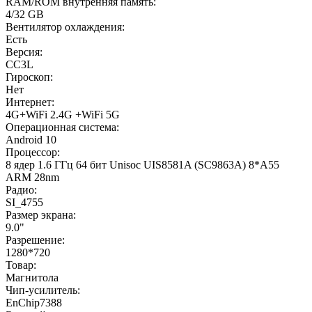
RAM/ROM внутренняя память:
4/32 GB
Вентилятор охлаждения:
Есть
Версия:
CC3L
Гироскоп:
Нет
Интернет:
4G+WiFi 2.4G +WiFi 5G
Операционная система:
Android 10
Процессор:
8 ядер 1.6 ГГц 64 бит Unisoc UIS8581A (SC9863A) 8*A55
ARM 28nm
Радио:
SI_4755
Размер экрана:
9.0"
Разрешение:
1280*720
Товар:
Магнитола
Чип-усилитель:
EnChip7388