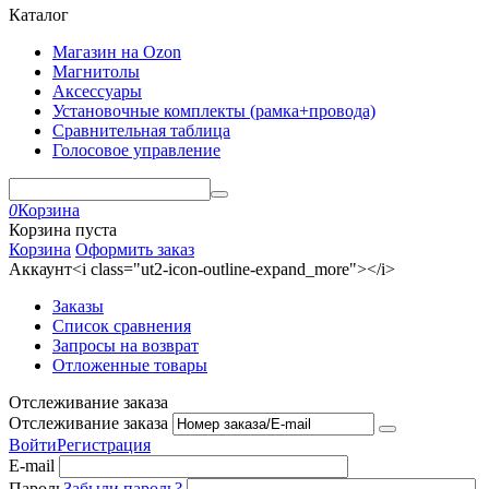
Каталог
Магазин на Ozon
Магнитолы
Аксессуары
Установочные комплекты (рамка+провода)
Сравнительная таблица
Голосовое управление
0
Корзина
Корзина пуста
Корзина
Оформить заказ
Аккаунт<i class="ut2-icon-outline-expand_more"></i>
Заказы
Список сравнения
Запросы на возврат
Отложенные товары
Отслеживание заказа
Отслеживание заказа
Войти
Регистрация
E-mail
Пароль
Забыли пароль?