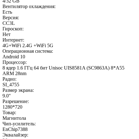
4/32 GB
Вентилятор охлаждения:
Есть
Версия:
CC3L
Гироскоп:
Нет
Интернет:
4G+WiFi 2.4G +WiFi 5G
Операционная система:
Android 10
Процессор:
8 ядер 1.6 ГГц 64 бит Unisoc UIS8581A (SC9863A) 8*A55
ARM 28nm
Радио:
SI_4755
Размер экрана:
9.0"
Разрешение:
1280*720
Товар:
Магнитола
Чип-усилитель:
EnChip7388
Эквалайзер: