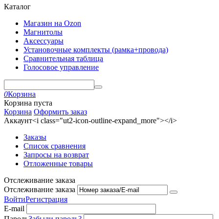
Каталог
Магазин на Ozon
Магнитолы
Аксессуары
Установочные комплекты (рамка+провода)
Сравнительная таблица
Голосовое управление
0
Корзина
Корзина пуста
Корзина
Оформить заказ
Аккаунт<i class="ut2-icon-outline-expand_more"></i>
Заказы
Список сравнения
Запросы на возврат
Отложенные товары
Отслеживание заказа
Отслеживание заказа
Войти
Регистрация
E-mail
Пароль
Забыли пароль?