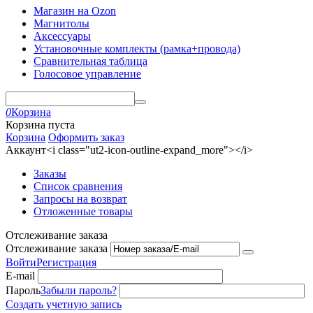
Магазин на Ozon
Магнитолы
Аксессуары
Установочные комплекты (рамка+провода)
Сравнительная таблица
Голосовое управление
0
Корзина
Корзина пуста
Корзина
Оформить заказ
Аккаунт<i class="ut2-icon-outline-expand_more"></i>
Заказы
Список сравнения
Запросы на возврат
Отложенные товары
Отслеживание заказа
Отслеживание заказа
Войти
Регистрация
E-mail
Пароль
Забыли пароль?
Создать учетную запись