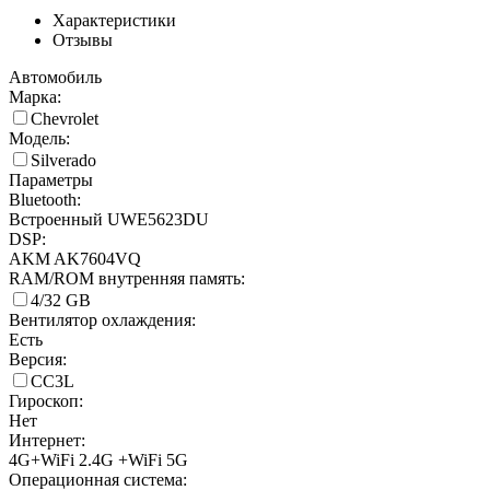
Характеристики
Отзывы
Автомобиль
Марка:
Chevrolet
Модель:
Silverado
Параметры
Bluetooth:
Встроенный UWE5623DU
DSP:
AKM AK7604VQ
RAM/ROM внутренняя память:
4/32 GB
Вентилятор охлаждения:
Есть
Версия:
CC3L
Гироскоп:
Нет
Интернет:
4G+WiFi 2.4G +WiFi 5G
Операционная система: