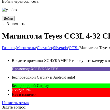
Войти через соц. сеть:
Войти
Запомнить
Магнитола Teyes CC3L 4-32 Ch
Главная
/
Магнитолы
/
Chevrolet
/
Silverado
/
CC3L
/
Магнитола Teyes 
Введите промокод ХОЧУКАМЕРУ и получите камеру в под
Промокод: ХОЧУКАМЕРУ
Беспроводной Carplay и Android auto!
Беспроводной Carplay
Скидка 2%
Нет в наличии
Написать отзыв
Задать вопрос