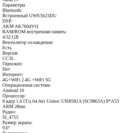
Параметры
Bluetooth:
Встроенный UWE5623DU
DSP:
AKM AK7604VQ
RAM/ROM внутренняя память:
4/32 GB
Вентилятор охлаждения:
Есть
Версия:
CC3L
Гироскоп:
Нет
Интернет:
4G+WiFi 2.4G +WiFi 5G
Операционная система:
Android 10
Процессор:
8 ядер 1.6 ГГц 64 бит Unisoc UIS8581A (SC9863A) 8*A55
ARM 28nm
Радио:
SI_4755
Размер экрана:
9.0"