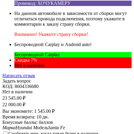
Промокод: ХОЧУКАМЕРУ
На данном автомобиле в зависимости от сборки могут
отличаться провода подключения, поэтому укажите в
комментарии к заказу страну сборки.
Внимание! Укажите страну сборки!
Беспроводной Carplay и Android auto!
Беспроводной Carplay
Скидка 7%
Нет в наличии
Написать отзыв
Задать вопрос
КОД:
8604336680
Нет в наличии
23 545.00
₽
22 000.00
₽
Вы экономите:
1 545.00
₽
Время возврата:
10 дн.
Бонусные баллы:
баллов
Марка
Hyundai
Модель
Santa Fe
Сообщить мне, когда товар будет в наличии