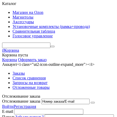
Каталог
Магазин на Ozon
Магнитолы
Аксессуары
Установочные комплекты (рамка+провода)
Сравнительная таблица
Голосовое управление
0
Корзина
Корзина пуста
Корзина
Оформить заказ
Аккаунт<i class="ut2-icon-outline-expand_more"></i>
Заказы
Список сравнения
Запросы на возврат
Отложенные товары
Отслеживание заказа
Отслеживание заказа
Войти
Регистрация
E-mail
Пароль
Забыли пароль?