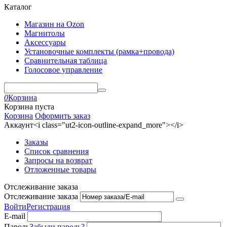
Каталог
Магазин на Ozon
Магнитолы
Аксессуары
Установочные комплекты (рамка+провода)
Сравнительная таблица
Голосовое управление
0
Корзина
Корзина пуста
Корзина
Оформить заказ
Аккаунт<i class="ut2-icon-outline-expand_more"></i>
Заказы
Список сравнения
Запросы на возврат
Отложенные товары
Отслеживание заказа
Отслеживание заказа
Войти
Регистрация
E-mail
Пароль
Забыли пароль?