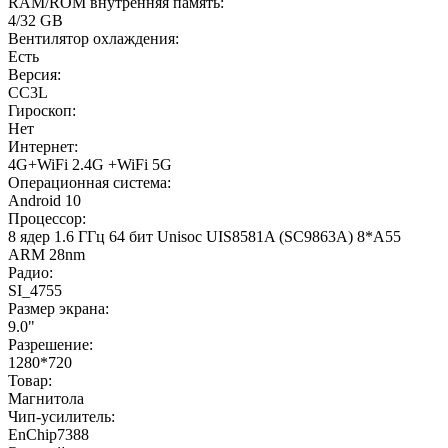
RAM/ROM внутренняя память:
4/32 GB
Вентилятор охлаждения:
Есть
Версия:
CC3L
Гироскоп:
Нет
Интернет:
4G+WiFi 2.4G +WiFi 5G
Операционная система:
Android 10
Процессор:
8 ядер 1.6 ГГц 64 бит Unisoc UIS8581A (SC9863A) 8*A55
ARM 28nm
Радио:
SI_4755
Размер экрана:
9.0"
Разрешение:
1280*720
Товар:
Магнитола
Чип-усилитель:
EnChip7388