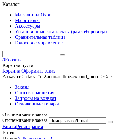
Каталог
Магазин на Ozon
Магнитолы
Аксессуары
Установочные комплекты (рамка+провода)
Сравнительная таблица
Голосовое управление
0
Корзина
Корзина пуста
Корзина
Оформить заказ
Аккаунт<i class="ut2-icon-outline-expand_more"></i>
Заказы
Список сравнения
Запросы на возврат
Отложенные товары
Отслеживание заказа
Отслеживание заказа
Войти
Регистрация
E-mail
Пароль
Забыли пароль?