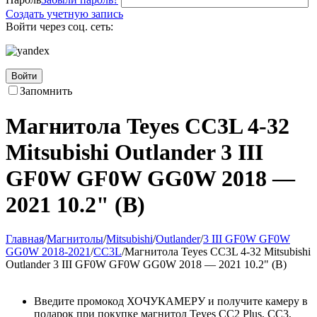
Создать учетную запись
Войти через соц. сеть:
Войти
Запомнить
Магнитола Teyes CC3L 4-32
Mitsubishi Outlander 3 III
GF0W GF0W GG0W 2018 —
2021 10.2" (B)
Главная
/
Магнитолы
/
Mitsubishi
/
Outlander
/
3 III GF0W GF0W
GG0W 2018-2021
/
CC3L
/
Магнитола Teyes CC3L 4-32 Mitsubishi
Outlander 3 III GF0W GF0W GG0W 2018 — 2021 10.2" (B)
Введите промокод ХОЧУКАМЕРУ и получите камеру в
подарок при покупке магнитол Teyes CC2 Plus, CC3,