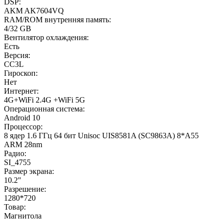
DSP:
AKM AK7604VQ
RAM/ROM внутренняя память:
4/32 GB
Вентилятор охлаждения:
Есть
Версия:
CC3L
Гироскоп:
Нет
Интернет:
4G+WiFi 2.4G +WiFi 5G
Операционная система:
Android 10
Процессор:
8 ядер 1.6 ГГц 64 бит Unisoc UIS8581A (SC9863A) 8*A55
ARM 28nm
Радио:
SI_4755
Размер экрана:
10.2"
Разрешение:
1280*720
Товар:
Магнитола