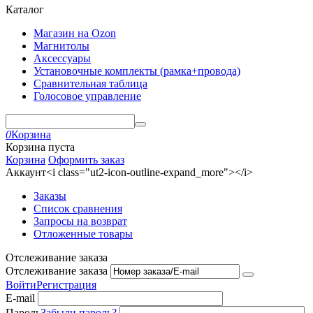
Каталог
Магазин на Ozon
Магнитолы
Аксессуары
Установочные комплекты (рамка+провода)
Сравнительная таблица
Голосовое управление
0
Корзина
Корзина пуста
Корзина
Оформить заказ
Аккаунт<i class="ut2-icon-outline-expand_more"></i>
Заказы
Список сравнения
Запросы на возврат
Отложенные товары
Отслеживание заказа
Отслеживание заказа
Войти
Регистрация
E-mail
Пароль
Забыли пароль?