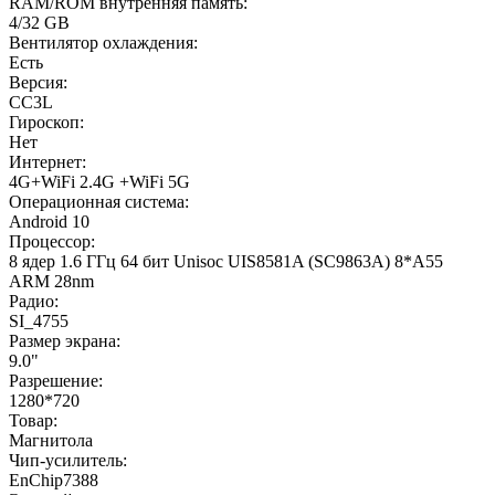
RAM/ROM внутренняя память:
4/32 GB
Вентилятор охлаждения:
Есть
Версия:
CC3L
Гироскоп:
Нет
Интернет:
4G+WiFi 2.4G +WiFi 5G
Операционная система:
Android 10
Процессор:
8 ядер 1.6 ГГц 64 бит Unisoc UIS8581A (SC9863A) 8*A55
ARM 28nm
Радио:
SI_4755
Размер экрана:
9.0"
Разрешение:
1280*720
Товар:
Магнитола
Чип-усилитель:
EnChip7388