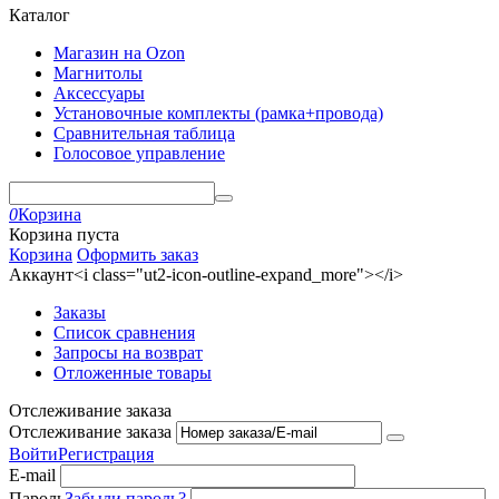
Каталог
Магазин на Ozon
Магнитолы
Аксессуары
Установочные комплекты (рамка+провода)
Сравнительная таблица
Голосовое управление
0
Корзина
Корзина пуста
Корзина
Оформить заказ
Аккаунт<i class="ut2-icon-outline-expand_more"></i>
Заказы
Список сравнения
Запросы на возврат
Отложенные товары
Отслеживание заказа
Отслеживание заказа
Войти
Регистрация
E-mail
Пароль
Забыли пароль?