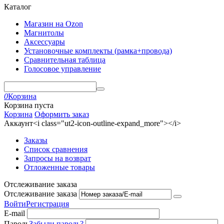
Каталог
Магазин на Ozon
Магнитолы
Аксессуары
Установочные комплекты (рамка+провода)
Сравнительная таблица
Голосовое управление
0
Корзина
Корзина пуста
Корзина
Оформить заказ
Аккаунт<i class="ut2-icon-outline-expand_more"></i>
Заказы
Список сравнения
Запросы на возврат
Отложенные товары
Отслеживание заказа
Отслеживание заказа
Войти
Регистрация
E-mail
Пароль
Забыли пароль?