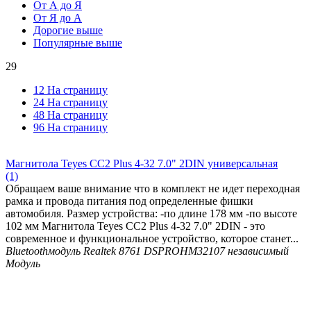
От А до Я
От Я до А
Дорогие выше
Популярные выше
29
12 На страницу
24 На страницу
48 На страницу
96 На страницу
Магнитола Teyes CC2 Plus 4-32 7.0" 2DIN универсальная
(1)
Обращаем ваше внимание что в комплект не идет переходная
рамка и провода питания под определенные фишки
автомобиля. Размер устройства: -по длине 178 мм -по высоте
102 мм Магнитола Teyes CC2 Plus 4-32 7.0" 2DIN - это
современное и функциональное устройство, которое станет...
Bluetooth
модуль Realtek 8761
DSP
ROHM32107 независимый
Модуль