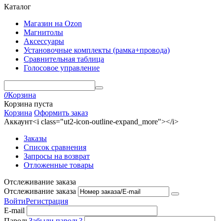
Каталог
Магазин на Ozon
Магнитолы
Аксессуары
Установочные комплекты (рамка+провода)
Сравнительная таблица
Голосовое управление
0
Корзина
Корзина пуста
Корзина
Оформить заказ
Аккаунт<i class="ut2-icon-outline-expand_more"></i>
Заказы
Список сравнения
Запросы на возврат
Отложенные товары
Отслеживание заказа
Отслеживание заказа
Войти
Регистрация
E-mail
Пароль
Забыли пароль?