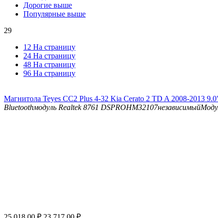
Дорогие выше
Популярные выше
29
12 На страницу
24 На страницу
48 На страницу
96 На страницу
Магнитола Teyes CC2 Plus 4-32 Kia Cerato 2 TD A 2008-2013 9.0
Bluetooth
модуль Realtek 8761
DSP
ROHM32107независимыйМоду
25 018.00
₽
23 717.00
₽