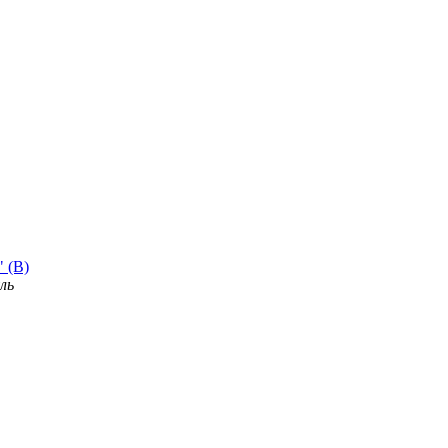
" (B)
ль