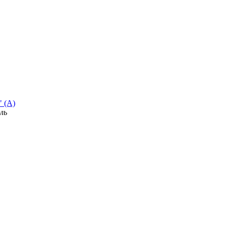
" (A)
ль