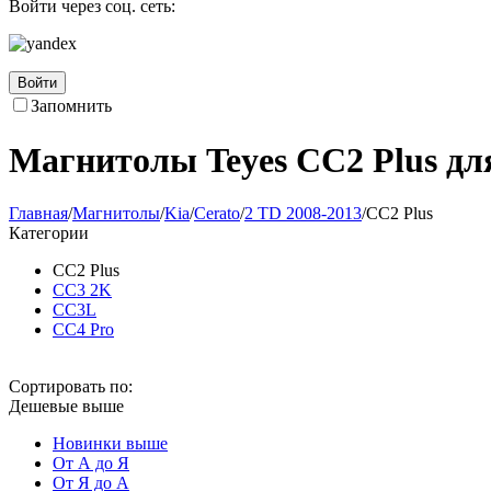
Войти через соц. сеть:
Войти
Запомнить
Магнитолы Teyes CC2 Plus для
Главная
/
Магнитолы
/
Kia
/
Cerato
/
2 TD 2008-2013
/
CC2 Plus
Категории
CC2 Plus
CC3 2K
CC3L
CC4 Pro
Сортировать по:
Дешевые выше
Новинки выше
От А до Я
От Я до А