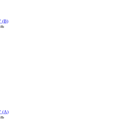
" (B)
ль
" (A)
ль