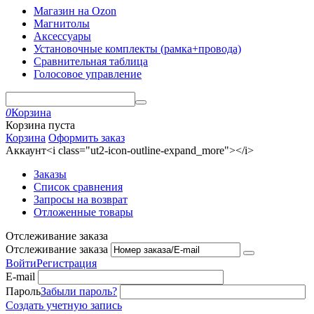
Магазин на Ozon
Магнитолы
Аксессуары
Установочные комплекты (рамка+провода)
Сравнительная таблица
Голосовое управление
0
Корзина
Корзина пуста
Корзина
Оформить заказ
Аккаунт<i class="ut2-icon-outline-expand_more"></i>
Заказы
Список сравнения
Запросы на возврат
Отложенные товары
Отслеживание заказа
Отслеживание заказа
Войти
Регистрация
E-mail
Пароль
Забыли пароль?
Создать учетную запись