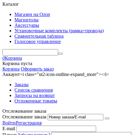
Каталог
Магазин на Ozon
Магнитолы
Аксессуары
Установочные комплекты (рамка+провода)
Сравнительная таблица
Голосовое управление
0
Корзина
Корзина пуста
Корзина
Оформить заказ
Аккаунт<i class="ut2-icon-outline-expand_more"></i>
Заказы
Список сравнения
Запросы на возврат
Отложенные товары
Отслеживание заказа
Отслеживание заказа
Войти
Регистрация
E-mail
Пароль
Забыли пароль?