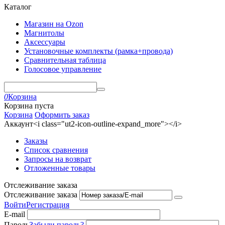
Каталог
Магазин на Ozon
Магнитолы
Аксессуары
Установочные комплекты (рамка+провода)
Сравнительная таблица
Голосовое управление
0
Корзина
Корзина пуста
Корзина
Оформить заказ
Аккаунт<i class="ut2-icon-outline-expand_more"></i>
Заказы
Список сравнения
Запросы на возврат
Отложенные товары
Отслеживание заказа
Отслеживание заказа
Войти
Регистрация
E-mail
Пароль
Забыли пароль?