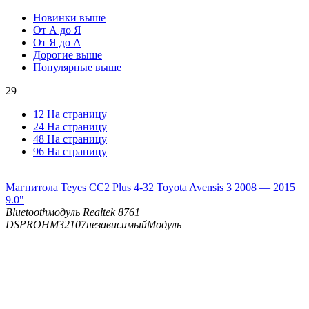
Новинки выше
От А до Я
От Я до А
Дорогие выше
Популярные выше
29
12 На страницу
24 На страницу
48 На страницу
96 На страницу
Магнитола Teyes CC2 Plus 4-32 Toyota Avensis 3 2008 — 2015
9.0"
Bluetooth
модуль Realtek 8761
DSP
ROHM32107независимыйМодуль