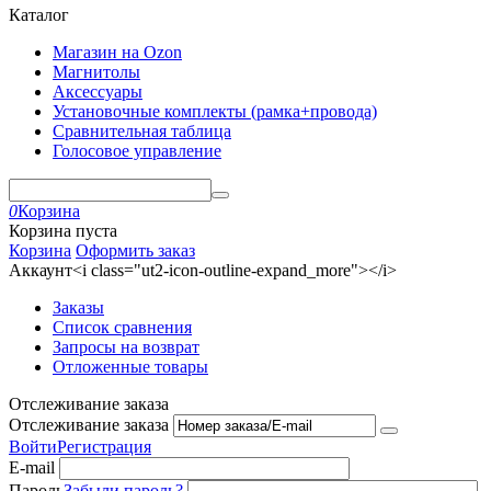
Каталог
Магазин на Ozon
Магнитолы
Аксессуары
Установочные комплекты (рамка+провода)
Сравнительная таблица
Голосовое управление
0
Корзина
Корзина пуста
Корзина
Оформить заказ
Аккаунт<i class="ut2-icon-outline-expand_more"></i>
Заказы
Список сравнения
Запросы на возврат
Отложенные товары
Отслеживание заказа
Отслеживание заказа
Войти
Регистрация
E-mail
Пароль
Забыли пароль?