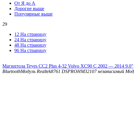
От Я до А
Дорогие выше
Популярные выше
29
12 На страницу
24 На страницу
48 На страницу
96 На страницу
Магнитола Teyes CC2 Plus 4-32 Volvo XC90 C 2002 — 2014 9.0"
Bluetooth
Модуль Realtek8761
DSP
ROHM32107 независимый Мод