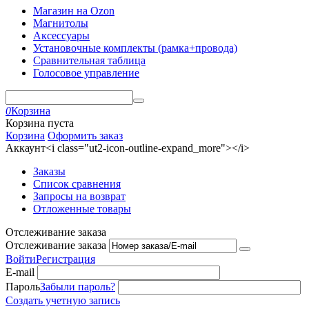
Магазин на Ozon
Магнитолы
Аксессуары
Установочные комплекты (рамка+провода)
Сравнительная таблица
Голосовое управление
0
Корзина
Корзина пуста
Корзина
Оформить заказ
Аккаунт<i class="ut2-icon-outline-expand_more"></i>
Заказы
Список сравнения
Запросы на возврат
Отложенные товары
Отслеживание заказа
Отслеживание заказа
Войти
Регистрация
E-mail
Пароль
Забыли пароль?
Создать учетную запись