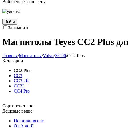
Войти через соц. сеть:
Войти
Запомнить
Магнитолы Teyes CC2 Plus дл
Главная
/
Магнитолы
/
Volvo
/
XC90
/
CC2 Plus
Категории
CC2 Plus
CC3
CC3 2K
CC3L
CC4 Pro
Сортировать по:
Дешевые выше
Новинки выше
От А до Я