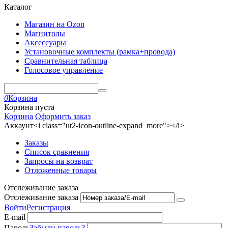
Каталог
Магазин на Ozon
Магнитолы
Аксессуары
Установочные комплекты (рамка+провода)
Сравнительная таблица
Голосовое управление
0
Корзина
Корзина пуста
Корзина
Оформить заказ
Аккаунт<i class="ut2-icon-outline-expand_more"></i>
Заказы
Список сравнения
Запросы на возврат
Отложенные товары
Отслеживание заказа
Отслеживание заказа
Войти
Регистрация
E-mail
Пароль
Забыли пароль?