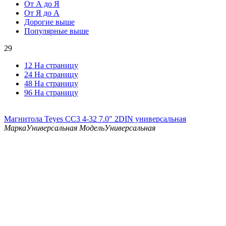
От А до Я
От Я до А
Дорогие выше
Популярные выше
29
12 На страницу
24 На страницу
48 На страницу
96 На страницу
Магнитола Teyes CC3 4-32 7.0" 2DIN универсальная
Марка
Универсальная
Модель
Универсальная