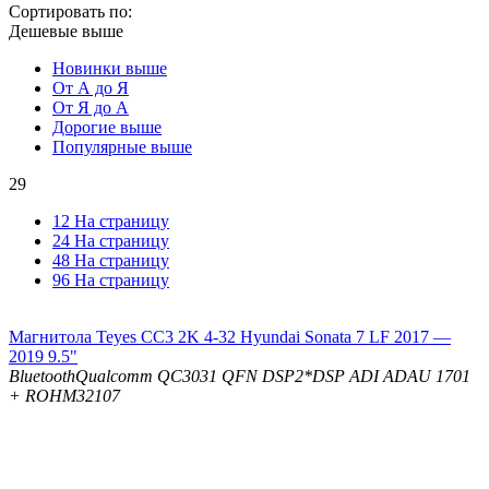
Сортировать по:
Дешевые выше
Новинки выше
От А до Я
От Я до А
Дорогие выше
Популярные выше
29
12 На страницу
24 На страницу
48 На страницу
96 На страницу
Магнитола Teyes CC3 2K 4-32 Hyundai Sonata 7 LF 2017 —
2019 9.5"
Bluetooth
Qualcomm QC3031 QFN
DSP
2*DSP ADI ADAU 1701
+ ROHM32107