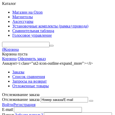
Каталог
Магазин на Ozon
Магнитолы
Аксессуары
Установочные комплекты (рамка+провода)
Сравнительная таблица
Голосовое управление
0
Корзина
Корзина пуста
Корзина
Оформить заказ
Аккаунт<i class="ut2-icon-outline-expand_more"></i>
Заказы
Список сравнения
Запросы на возврат
Отложенные товары
Отслеживание заказа
Отслеживание заказа
Войти
Регистрация
E-mail
Пароль
Забыли пароль?