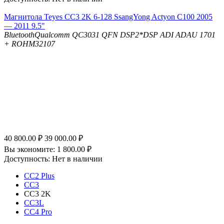
Магнитола Teyes CC3 2K 6-128 SsangYong Actyon C100 2005
— 2011 9.5"
Bluetooth
Qualcomm QC3031 QFN
DSP
2*DSP ADI ADAU 1701
+ ROHM32107
40 800.00
₽
39 000.00
₽
Вы экономите:
1 800.00
₽
Доступность:
Нет в наличии
CC2 Plus
CC3
CC3 2K
CC3L
CC4 Pro