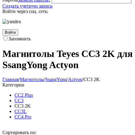
Создать учетную запись
Войти через соц. сеть:
Войти
Запомнить
Магнитолы Teyes CC3 2K для
SsangYong Actyon
Главная
/
Магнитолы
/
SsangYong
/
Actyon
/
CC3 2K
Категории
CC2 Plus
CC3
CC3 2K
CC3L
CC4 Pro
Сортировать по: