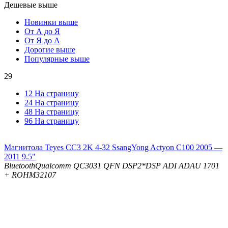
Дешевые выше
Новинки выше
От А до Я
От Я до А
Дорогие выше
Популярные выше
29
12 На страницу
24 На страницу
48 На страницу
96 На страницу
Магнитола Teyes CC3 2K 4-32 SsangYong Actyon C100 2005 —
2011 9.5"
Bluetooth
Qualcomm QC3031 QFN
DSP
2*DSP ADI ADAU 1701
+ ROHM32107