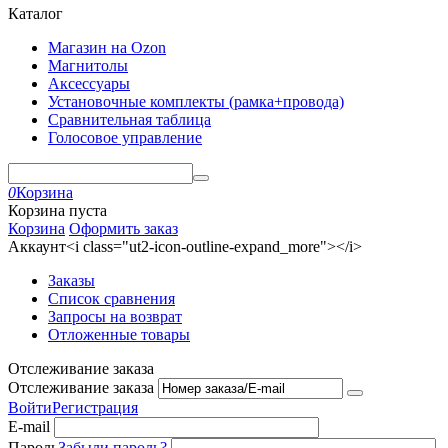
Каталог
Магазин на Ozon
Магнитолы
Аксессуары
Установочные комплекты (рамка+провода)
Сравнительная таблица
Голосовое управление
0
Корзина
Корзина пуста
Корзина
Оформить заказ
Аккаунт<i class="ut2-icon-outline-expand_more"></i>
Заказы
Список сравнения
Запросы на возврат
Отложенные товары
Отслеживание заказа
Отслеживание заказа
Войти
Регистрация
E-mail
Пароль
Забыли пароль?