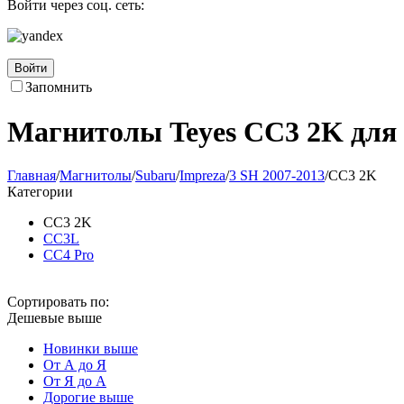
Войти через соц. сеть:
Войти
Запомнить
Магнитолы Teyes CC3 2K для 
Главная
/
Магнитолы
/
Subaru
/
Impreza
/
3 SH 2007-2013
/
CC3 2K
Категории
CC3 2K
CC3L
CC4 Pro
Сортировать по:
Дешевые выше
Новинки выше
От А до Я
От Я до А
Дорогие выше