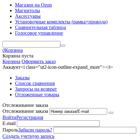
Магазин на Ozon
Магнитолы
Аксессуары
Установочные комплекты (рамка+провода)
Сравнительная таблица
Голосовое управление
0
Корзина
Корзина пуста
Корзина
Оформить заказ
Аккаунт<i class="ut2-icon-outline-expand_more"></i>
Заказы
Список сравнения
Запросы на возврат
Отложенные товары
Отслеживание заказа
Отслеживание заказа
Войти
Регистрация
E-mail
Пароль
Забыли пароль?
Создать учетную запись