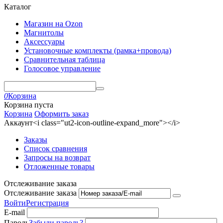
Каталог
Магазин на Ozon
Магнитолы
Аксессуары
Установочные комплекты (рамка+провода)
Сравнительная таблица
Голосовое управление
0
Корзина
Корзина пуста
Корзина
Оформить заказ
Аккаунт<i class="ut2-icon-outline-expand_more"></i>
Заказы
Список сравнения
Запросы на возврат
Отложенные товары
Отслеживание заказа
Отслеживание заказа
Войти
Регистрация
E-mail
Пароль
Забыли пароль?