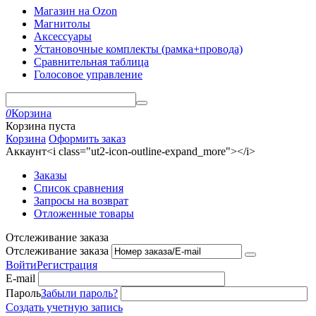
Магазин на Ozon
Магнитолы
Аксессуары
Установочные комплекты (рамка+провода)
Сравнительная таблица
Голосовое управление
0
Корзина
Корзина пуста
Корзина
Оформить заказ
Аккаунт<i class="ut2-icon-outline-expand_more"></i>
Заказы
Список сравнения
Запросы на возврат
Отложенные товары
Отслеживание заказа
Отслеживание заказа
Войти
Регистрация
E-mail
Пароль
Забыли пароль?
Создать учетную запись