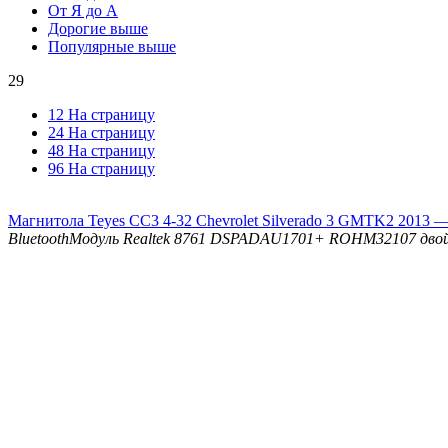
От Я до А
Дорогие выше
Популярные выше
29
12 На страницу
24 На страницу
48 На страницу
96 На страницу
Магнитола Teyes CC3 4-32 Chevrolet Silverado 3 GMTK2 2013 —
Bluetooth
Модуль Realtek 8761
DSP
ADAU1701+ ROHM32107 двойн