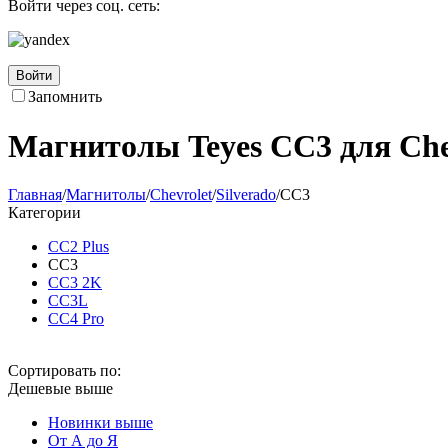
Войти через соц. сеть:
Войти
Запомнить
Магнитолы Teyes CC3 для Chev
Главная
/
Магнитолы
/
Chevrolet
/
Silverado
/
CC3
Категории
CC2 Plus
CC3
CC3 2K
CC3L
CC4 Pro
Сортировать по:
Дешевые выше
Новинки выше
От А до Я