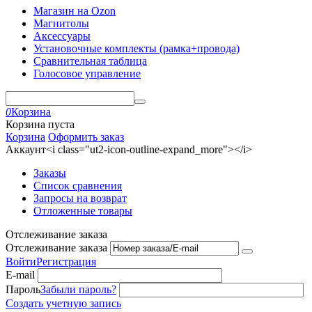
Магазин на Ozon
Магнитолы
Аксессуары
Установочные комплекты (рамка+провода)
Сравнительная таблица
Голосовое управление
0
Корзина
Корзина пуста
Корзина
Оформить заказ
Аккаунт<i class="ut2-icon-outline-expand_more"></i>
Заказы
Список сравнения
Запросы на возврат
Отложенные товары
Отслеживание заказа
Отслеживание заказа
Войти
Регистрация
E-mail
Пароль
Забыли пароль?
Создать учетную запись