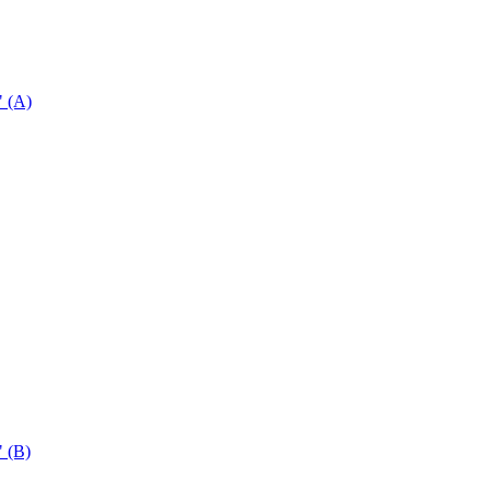
" (A)
 (B)