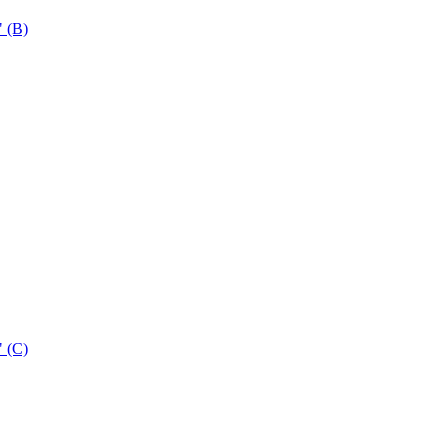
 (B)
 (C)