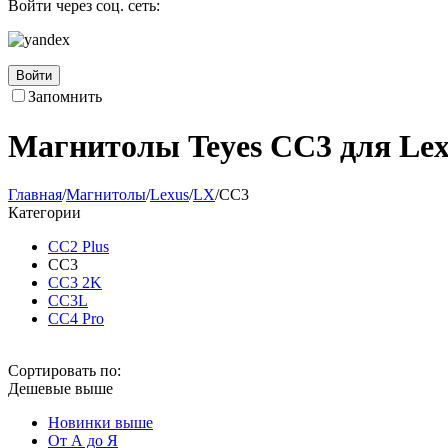
Войти через соц. сеть:
Войти
Запомнить
Магнитолы Teyes CC3 для Le
Главная
/
Магнитолы
/
Lexus
/
LX
/
CC3
Категории
CC2 Plus
CC3
CC3 2K
CC3L
CC4 Pro
Сортировать по:
Дешевые выше
Новинки выше
От А до Я