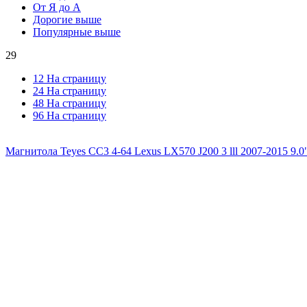
От Я до А
Дорогие выше
Популярные выше
29
12 На страницу
24 На страницу
48 На страницу
96 На страницу
Магнитола Teyes CC3 4-64 Lexus LX570 J200 3 lll 2007-2015 9.0