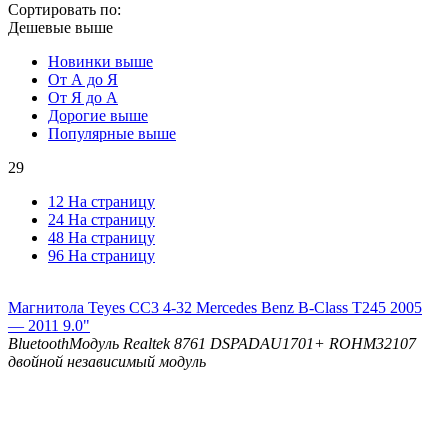
Сортировать по:
Дешевые выше
Новинки выше
От А до Я
От Я до А
Дорогие выше
Популярные выше
29
12 На страницу
24 На страницу
48 На страницу
96 На страницу
Магнитола Teyes CC3 4-32 Mercedes Benz B-Class T245 2005
— 2011 9.0"
Bluetooth
Модуль Realtek 8761
DSP
ADAU1701+ ROHM32107
двойной независимый модуль