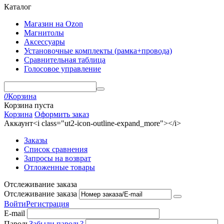
Каталог
Магазин на Ozon
Магнитолы
Аксессуары
Установочные комплекты (рамка+провода)
Сравнительная таблица
Голосовое управление
0
Корзина
Корзина пуста
Корзина
Оформить заказ
Аккаунт<i class="ut2-icon-outline-expand_more"></i>
Заказы
Список сравнения
Запросы на возврат
Отложенные товары
Отслеживание заказа
Отслеживание заказа
Войти
Регистрация
E-mail
Пароль
Забыли пароль?