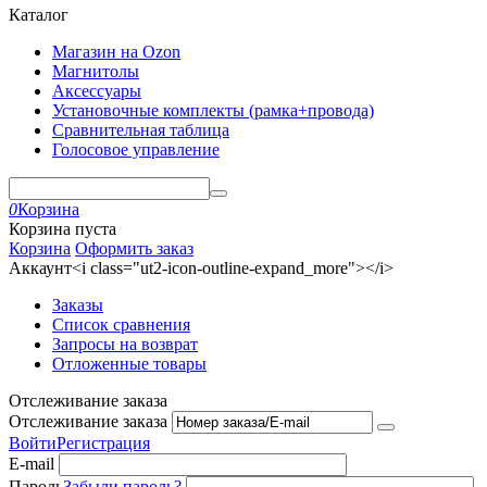
Каталог
Магазин на Ozon
Магнитолы
Аксессуары
Установочные комплекты (рамка+провода)
Сравнительная таблица
Голосовое управление
0
Корзина
Корзина пуста
Корзина
Оформить заказ
Аккаунт<i class="ut2-icon-outline-expand_more"></i>
Заказы
Список сравнения
Запросы на возврат
Отложенные товары
Отслеживание заказа
Отслеживание заказа
Войти
Регистрация
E-mail
Пароль
Забыли пароль?