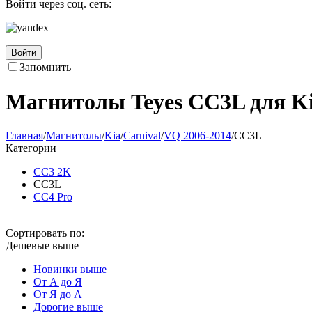
Войти через соц. сеть:
Войти
Запомнить
Магнитолы Teyes CC3L для Ki
Главная
/
Магнитолы
/
Kia
/
Carnival
/
VQ 2006-2014
/
CC3L
Категории
CC3 2K
CC3L
CC4 Pro
Сортировать по:
Дешевые выше
Новинки выше
От А до Я
От Я до А
Дорогие выше