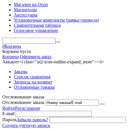
Магазин на Ozon
Магнитолы
Аксессуары
Установочные комплекты (рамка+провода)
Сравнительная таблица
Голосовое управление
0
Корзина
Корзина пуста
Корзина
Оформить заказ
Аккаунт<i class="ut2-icon-outline-expand_more"></i>
Заказы
Список сравнения
Запросы на возврат
Отложенные товары
Отслеживание заказа
Отслеживание заказа
Войти
Регистрация
E-mail
Пароль
Забыли пароль?
Создать учетную запись