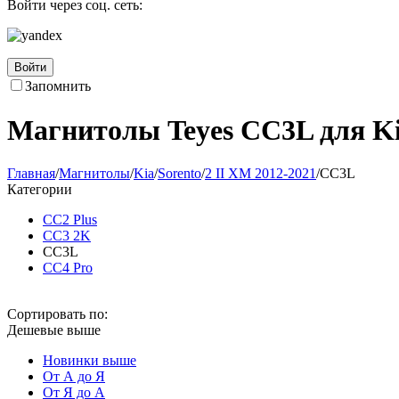
Войти через соц. сеть:
Войти
Запомнить
Магнитолы Teyes CC3L для Kia
Главная
/
Магнитолы
/
Kia
/
Sorento
/
2 II XM 2012-2021
/
CC3L
Категории
CC2 Plus
CC3 2K
CC3L
CC4 Pro
Сортировать по:
Дешевые выше
Новинки выше
От А до Я
От Я до А