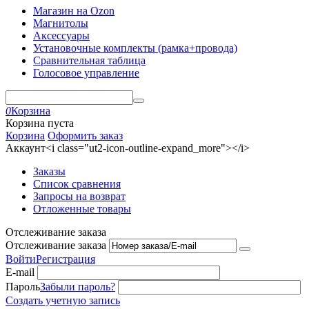
Магазин на Ozon
Магнитолы
Аксессуары
Установочные комплекты (рамка+провода)
Сравнительная таблица
Голосовое управление
0
Корзина
Корзина пуста
Корзина
Оформить заказ
Аккаунт<i class="ut2-icon-outline-expand_more"></i>
Заказы
Список сравнения
Запросы на возврат
Отложенные товары
Отслеживание заказа
Отслеживание заказа
Войти
Регистрация
E-mail
Пароль
Забыли пароль?
Создать учетную запись