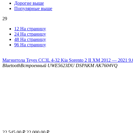
Дорогие выше
Популярные выше
29
12 На страницу
24 На страницу
48 На страницу
96 На страницу
Магнитола Teyes CC3L 4-32 Kia Sorento 2 II XM 2012 — 2021 9.
Bluetooth
Встроенный UWE5623DU
DSP
AKM AK7604VQ
22 545.00
₽
22 000.00
₽