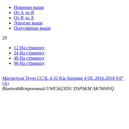
Новинки выше
От А до Я
От Я до А
Дорогие выше
Популярные выше
29
12 На страницу
24 На страницу
48 На страницу
96 На страницу
Магнитола Teyes CC3L 4-32 Kia Sportage 4 QL 2016-2018 9.0"
(A)
Bluetooth
Встроенный UWE5623DU
DSP
AKM AK7604VQ