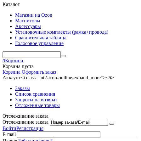
Каталог
Магазин на Ozon
Магнитолы
Аксессуары
Установочные комплекты (рамка+провода)
Сравнительная таблица
Голосовое управление
0
Корзина
Корзина пуста
Корзина
Оформить заказ
Аккаунт<i class="ut2-icon-outline-expand_more"></i>
Заказы
Список сравнения
Запросы на возврат
Отложенные товары
Отслеживание заказа
Отслеживание заказа
Войти
Регистрация
E-mail
Пароль
Забыли пароль?