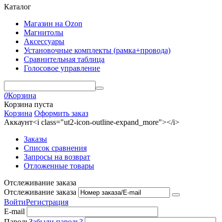
Каталог
Магазин на Ozon
Магнитолы
Аксессуары
Установочные комплекты (рамка+провода)
Сравнительная таблица
Голосовое управление
0
Корзина
Корзина пуста
Корзина
Оформить заказ
Аккаунт<i class="ut2-icon-outline-expand_more"></i>
Заказы
Список сравнения
Запросы на возврат
Отложенные товары
Отслеживание заказа
Отслеживание заказа
Войти
Регистрация
E-mail
Пароль
Забыли пароль?