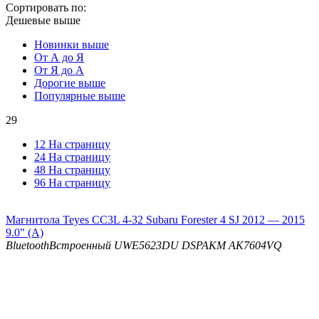
Сортировать по:
Дешевые выше
Новинки выше
От А до Я
От Я до А
Дорогие выше
Популярные выше
29
12 На страницу
24 На страницу
48 На страницу
96 На страницу
Магнитола Teyes CC3L 4-32 Subaru Forester 4 SJ 2012 — 2015
9.0" (A)
Bluetooth
Встроенный UWE5623DU
DSP
AKM AK7604VQ