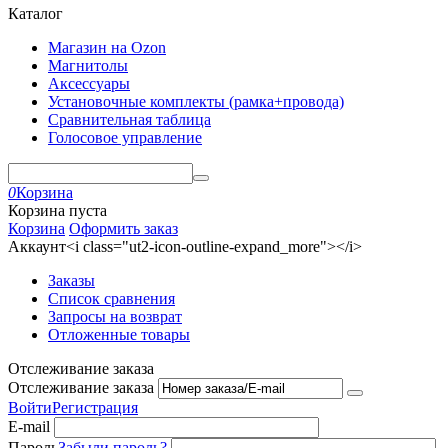
Каталог
Магазин на Ozon
Магнитолы
Аксессуары
Установочные комплекты (рамка+провода)
Сравнительная таблица
Голосовое управление
0
Корзина
Корзина пуста
Корзина
Оформить заказ
Аккаунт<i class="ut2-icon-outline-expand_more"></i>
Заказы
Список сравнения
Запросы на возврат
Отложенные товары
Отслеживание заказа
Отслеживание заказа
Войти
Регистрация
E-mail
Пароль
Забыли пароль?