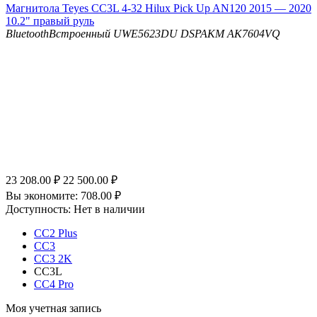
Магнитола Teyes CC3L 4-32 Hilux Pick Up AN120 2015 — 2020
10.2" правый руль
Bluetooth
Встроенный UWE5623DU
DSP
AKM AK7604VQ
23 208.00
₽
22 500.00
₽
Вы экономите:
708.00
₽
Доступность:
Нет в наличии
CC2 Plus
CC3
CC3 2K
CC3L
CC4 Pro
Моя учетная запись