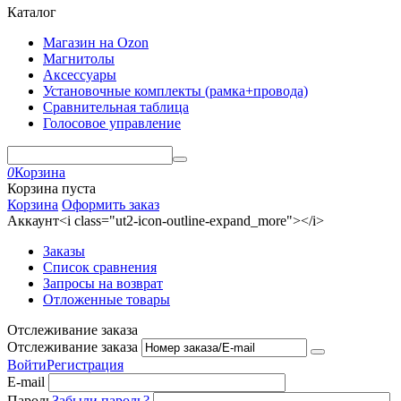
Каталог
Магазин на Ozon
Магнитолы
Аксессуары
Установочные комплекты (рамка+провода)
Сравнительная таблица
Голосовое управление
0
Корзина
Корзина пуста
Корзина
Оформить заказ
Аккаунт<i class="ut2-icon-outline-expand_more"></i>
Заказы
Список сравнения
Запросы на возврат
Отложенные товары
Отслеживание заказа
Отслеживание заказа
Войти
Регистрация
E-mail
Пароль
Забыли пароль?