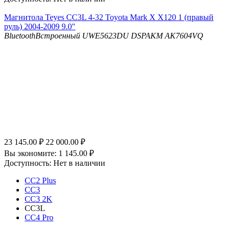
Магнитола Teyes CC3L 4-32 Toyota Mark X X120 1 (правый
руль) 2004-2009 9.0"
Bluetooth
Встроенный UWE5623DU
DSP
AKM AK7604VQ
23 145.00
₽
22 000.00
₽
Вы экономите:
1 145.00
₽
Доступность:
Нет в наличии
CC2 Plus
CC3
CC3 2K
CC3L
CC4 Pro