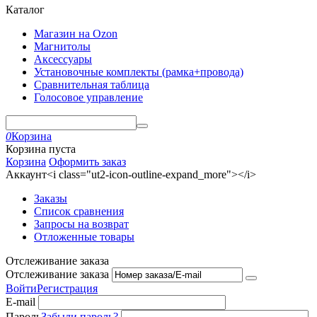
Каталог
Магазин на Ozon
Магнитолы
Аксессуары
Установочные комплекты (рамка+провода)
Сравнительная таблица
Голосовое управление
0
Корзина
Корзина пуста
Корзина
Оформить заказ
Аккаунт<i class="ut2-icon-outline-expand_more"></i>
Заказы
Список сравнения
Запросы на возврат
Отложенные товары
Отслеживание заказа
Отслеживание заказа
Войти
Регистрация
E-mail
Пароль
Забыли пароль?