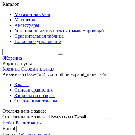
Каталог
Магазин на Ozon
Магнитолы
Аксессуары
Установочные комплекты (рамка+провода)
Сравнительная таблица
Голосовое управление
0
Корзина
Корзина пуста
Корзина
Оформить заказ
Аккаунт<i class="ut2-icon-outline-expand_more"></i>
Заказы
Список сравнения
Запросы на возврат
Отложенные товары
Отслеживание заказа
Отслеживание заказа
Войти
Регистрация
E-mail
Пароль
Забыли пароль?