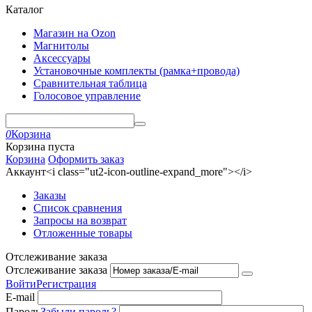
Каталог
Магазин на Ozon
Магнитолы
Аксессуары
Установочные комплекты (рамка+провода)
Сравнительная таблица
Голосовое управление
0
Корзина
Корзина пуста
Корзина
Оформить заказ
Аккаунт<i class="ut2-icon-outline-expand_more"></i>
Заказы
Список сравнения
Запросы на возврат
Отложенные товары
Отслеживание заказа
Отслеживание заказа
Войти
Регистрация
E-mail
Пароль
Забыли пароль?