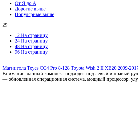
От Я до А
Дорогие выше
Популярные выше
29
12 На страницу
24 На страницу
48 На страницу
96 На страницу
Магнитола Teyes CC4 Pro 8-128 Toyota Wish 2 II XE20 2009-2017
Внимание: данный комплект подходит под левый и правый рул
— обновленная операционная система, мощный процессор, улуч