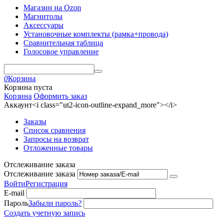
Магазин на Ozon
Магнитолы
Аксессуары
Установочные комплекты (рамка+провода)
Сравнительная таблица
Голосовое управление
0
Корзина
Корзина пуста
Корзина
Оформить заказ
Аккаунт<i class="ut2-icon-outline-expand_more"></i>
Заказы
Список сравнения
Запросы на возврат
Отложенные товары
Отслеживание заказа
Отслеживание заказа
Войти
Регистрация
E-mail
Пароль
Забыли пароль?
Создать учетную запись