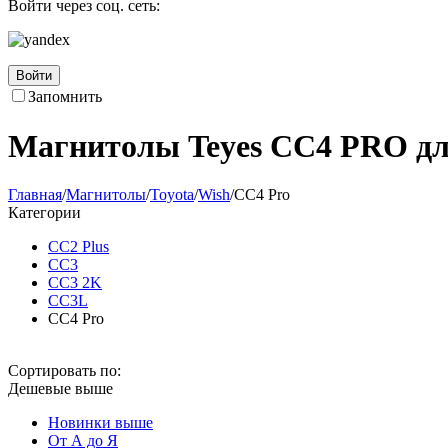
Войти через соц. сеть:
Войти
Запомнить
Магнитолы Teyes CC4 PRO дл
Главная
/
Магнитолы
/
Toyota
/
Wish
/
CC4 Pro
Категории
CC2 Plus
CC3
CC3 2K
CC3L
CC4 Pro
Сортировать по:
Дешевые выше
Новинки выше
От А до Я