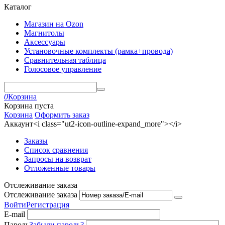
Каталог
Магазин на Ozon
Магнитолы
Аксессуары
Установочные комплекты (рамка+провода)
Сравнительная таблица
Голосовое управление
0
Корзина
Корзина пуста
Корзина
Оформить заказ
Аккаунт<i class="ut2-icon-outline-expand_more"></i>
Заказы
Список сравнения
Запросы на возврат
Отложенные товары
Отслеживание заказа
Отслеживание заказа
Войти
Регистрация
E-mail
Пароль
Забыли пароль?