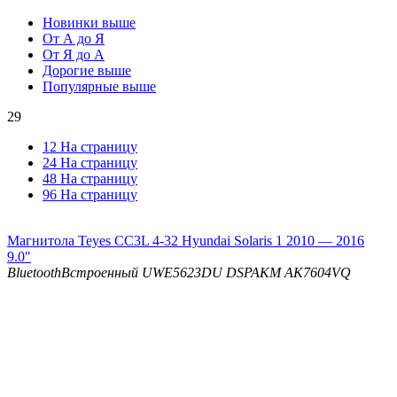
Новинки выше
От А до Я
От Я до А
Дорогие выше
Популярные выше
29
12 На страницу
24 На страницу
48 На страницу
96 На страницу
Магнитола Teyes CC3L 4-32 Hyundai Solaris 1 2010 — 2016
9.0"
Bluetooth
Встроенный UWE5623DU
DSP
AKM AK7604VQ