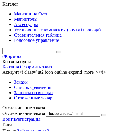
Каталог
Магазин на Ozon
Магнитолы
Аксессуары
Установочные комплекты (рамка+провода)
Сравнительная таблица
Голосовое управление
0
Корзина
Корзина пуста
Корзина
Оформить заказ
Аккаунт<i class="ut2-icon-outline-expand_more"></i>
Заказы
Список сравнения
Запросы на возврат
Отложенные товары
Отслеживание заказа
Отслеживание заказа
Войти
Регистрация
E-mail
Пароль
Забыли пароль?