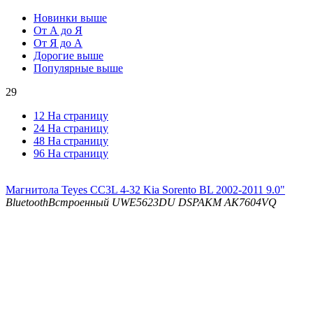
Новинки выше
От А до Я
От Я до А
Дорогие выше
Популярные выше
29
12 На страницу
24 На страницу
48 На страницу
96 На страницу
Магнитола Teyes CC3L 4-32 Kia Sorento BL 2002-2011 9.0"
Bluetooth
Встроенный UWE5623DU
DSP
AKM AK7604VQ