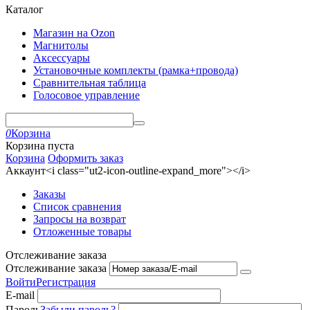
Каталог
Магазин на Ozon
Магнитолы
Аксессуары
Установочные комплекты (рамка+провода)
Сравнительная таблица
Голосовое управление
0
Корзина
Корзина пуста
Корзина
Оформить заказ
Аккаунт<i class="ut2-icon-outline-expand_more"></i>
Заказы
Список сравнения
Запросы на возврат
Отложенные товары
Отслеживание заказа
Отслеживание заказа
Войти
Регистрация
E-mail
Пароль
Забыли пароль?