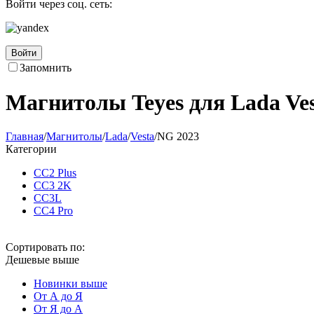
Войти через соц. сеть:
Войти
Запомнить
Магнитолы Teyes для Lada Ve
Главная
/
Магнитолы
/
Lada
/
Vesta
/
NG 2023
Категории
CC2 Plus
CC3 2K
CC3L
CC4 Pro
Сортировать по:
Дешевые выше
Новинки выше
От А до Я
От Я до А