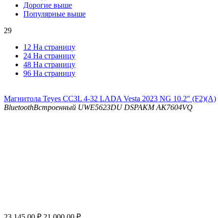
Дорогие выше
Популярные выше
29
12 На страницу
24 На страницу
48 На страницу
96 На страницу
Магнитола Teyes CC3L 4-32 LADA Vesta 2023 NG 10.2" (F2)(A)
Bluetooth
Встроенный UWE5623DU
DSP
AKM AK7604VQ
23 145.00
₽
21 000.00
₽