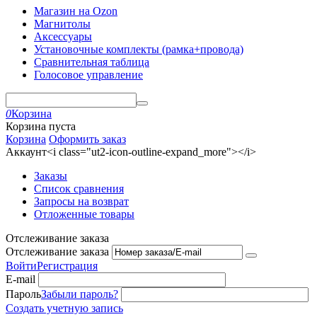
Магазин на Ozon
Магнитолы
Аксессуары
Установочные комплекты (рамка+провода)
Сравнительная таблица
Голосовое управление
0
Корзина
Корзина пуста
Корзина
Оформить заказ
Аккаунт<i class="ut2-icon-outline-expand_more"></i>
Заказы
Список сравнения
Запросы на возврат
Отложенные товары
Отслеживание заказа
Отслеживание заказа
Войти
Регистрация
E-mail
Пароль
Забыли пароль?
Создать учетную запись