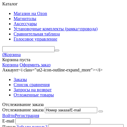
Каталог
Магазин на Ozon
Магнитолы
Аксессуары
Установочные комплекты (рамка+провода)
Сравнительная таблица
Голосовое управление
0
Корзина
Корзина пуста
Корзина
Оформить заказ
Аккаунт<i class="ut2-icon-outline-expand_more"></i>
Заказы
Список сравнения
Запросы на возврат
Отложенные товары
Отслеживание заказа
Отслеживание заказа
Войти
Регистрация
E-mail
Пароль
Забыли пароль?