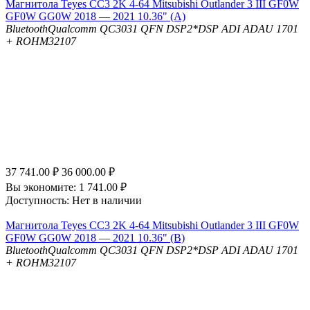
Магнитола Teyes CC3 2K 4-64 Mitsubishi Outlander 3 III GF0W
GF0W GG0W 2018 — 2021 10.36" (A)
Bluetooth
Qualcomm QC3031 QFN
DSP
2*DSP ADI ADAU 1701
+ ROHM32107
37 741.00
₽
36 000.00
₽
Вы экономите:
1 741.00
₽
Доступность:
Нет в наличии
Магнитола Teyes CC3 2K 4-64 Mitsubishi Outlander 3 III GF0W
GF0W GG0W 2018 — 2021 10.36" (B)
Bluetooth
Qualcomm QC3031 QFN
DSP
2*DSP ADI ADAU 1701
+ ROHM32107