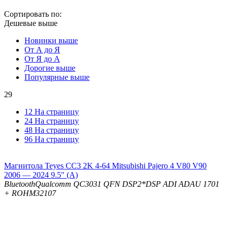
Сортировать по:
Дешевые выше
Новинки выше
От А до Я
От Я до А
Дорогие выше
Популярные выше
29
12 На страницу
24 На страницу
48 На страницу
96 На страницу
Магнитола Teyes CC3 2K 4-64 Mitsubishi Pajero 4 V80 V90
2006 — 2024 9.5" (A)
Bluetooth
Qualcomm QC3031 QFN
DSP
2*DSP ADI ADAU 1701
+ ROHM32107