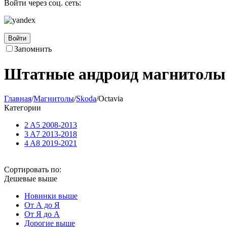
Войти через соц. сеть:
Войти
Запомнить
Штатные андроид магнитолы T
Главная
/
Магнитолы
/
Skoda
/
Octavia
Категории
2 A5 2008-2013
3 A7 2013-2018
4 A8 2019-2021
Сортировать по:
Дешевые выше
Новинки выше
От А до Я
От Я до А
Дорогие выше