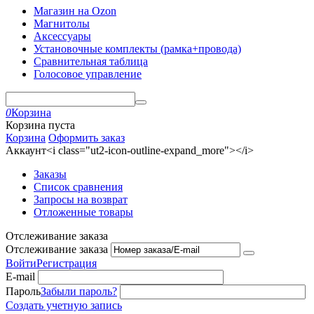
Магазин на Ozon
Магнитолы
Аксессуары
Установочные комплекты (рамка+провода)
Сравнительная таблица
Голосовое управление
0
Корзина
Корзина пуста
Корзина
Оформить заказ
Аккаунт<i class="ut2-icon-outline-expand_more"></i>
Заказы
Список сравнения
Запросы на возврат
Отложенные товары
Отслеживание заказа
Отслеживание заказа
Войти
Регистрация
E-mail
Пароль
Забыли пароль?
Создать учетную запись