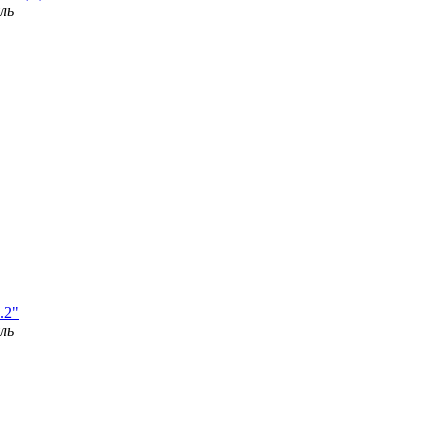
ль
.2"
ль