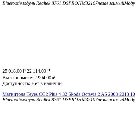
Bluetooth
модуль Realtek 8761
DSP
ROHM32107независимыйМоду
25 018.00
₽
22 114.00
₽
Вы экономите:
2 904.00
₽
Доступность:
Нет в наличии
Магнитола Teyes CC2 Plus 4-32 Skoda Octavia 2 A5 2008-2013 10
Bluetooth
модуль Realtek 8761
DSP
ROHM32107независимыйМоду