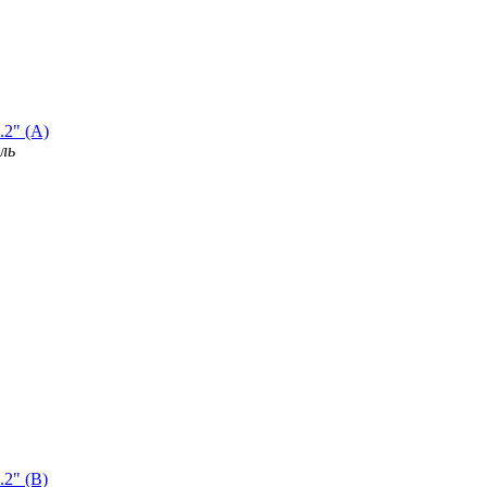
.2" (A)
ль
.2" (B)