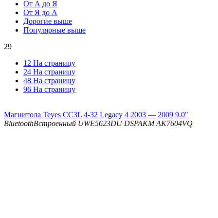
От А до Я
От Я до А
Дорогие выше
Популярные выше
29
12 На страницу
24 На страницу
48 На страницу
96 На страницу
Магнитола Teyes CC3L 4-32 Legacy 4 2003 — 2009 9.0"
Bluetooth
Встроенный UWE5623DU
DSP
AKM AK7604VQ