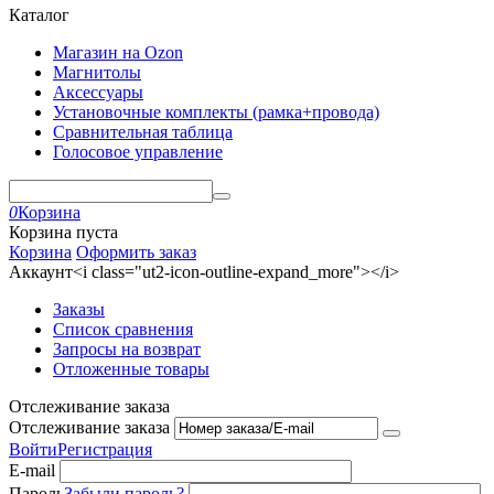
Каталог
Магазин на Ozon
Магнитолы
Аксессуары
Установочные комплекты (рамка+провода)
Сравнительная таблица
Голосовое управление
0
Корзина
Корзина пуста
Корзина
Оформить заказ
Аккаунт<i class="ut2-icon-outline-expand_more"></i>
Заказы
Список сравнения
Запросы на возврат
Отложенные товары
Отслеживание заказа
Отслеживание заказа
Войти
Регистрация
E-mail
Пароль
Забыли пароль?