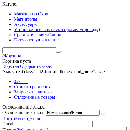
Каталог
Магазин на Ozon
Магнитолы
Аксессуары
Установочные комплекты (рамка+провода)
Сравнительная таблица
Голосовое управление
0
Корзина
Корзина пуста
Корзина
Оформить заказ
Аккаунт<i class="ut2-icon-outline-expand_more"></i>
Заказы
Список сравнения
Запросы на возврат
Отложенные товары
Отслеживание заказа
Отслеживание заказа
Войти
Регистрация
E-mail
Пароль
Забыли пароль?