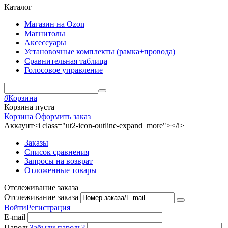
Каталог
Магазин на Ozon
Магнитолы
Аксессуары
Установочные комплекты (рамка+провода)
Сравнительная таблица
Голосовое управление
0
Корзина
Корзина пуста
Корзина
Оформить заказ
Аккаунт<i class="ut2-icon-outline-expand_more"></i>
Заказы
Список сравнения
Запросы на возврат
Отложенные товары
Отслеживание заказа
Отслеживание заказа
Войти
Регистрация
E-mail
Пароль
Забыли пароль?