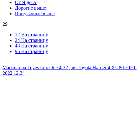
От Я до А
Дорогие выше
Популярные выше
29
12 На страницу
24 На страницу
48 На страницу
96 На страницу
Магнитола Teyes Lux One 4-32 для Toyota Harrier 4 XU80 2020-
2022 12.3"