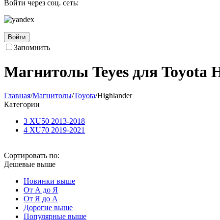
Войти через соц. сеть:
Войти
Запомнить
Магнитолы Teyes для Toyota H
Главная
/
Магнитолы
/
Toyota
/
Highlander
Категории
3 XU50 2013-2018
4 XU70 2019-2021
Сортировать по:
Дешевые выше
Новинки выше
От А до Я
От Я до А
Дорогие выше
Популярные выше