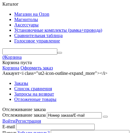
Каталог
Магазин на Ozon
Магнитолы
Аксессуары
Установочные комплекты (рамка+провода)
Сравнительная таблица
Голосовое управление
0
Корзина
Корзина пуста
Корзина
Оформить заказ
Аккаунт<i class="ut2-icon-outline-expand_more"></i>
Заказы
Список сравнения
Запросы на возврат
Отложенные товары
Отслеживание заказа
Отслеживание заказа
Войти
Регистрация
E-mail
Пароль
Забыли пароль?