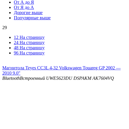
От А до Я
От Я до А
Дорогие выше
Популярные выше
29
12 На страницу
24 На страницу
48 На страницу
96 На страницу
Магнитола Teyes CC3L 4-32 Volkswagen Touareg GP 2002 —
2010 9.0"
Bluetooth
Встроенный UWE5623DU
DSP
AKM AK7604VQ