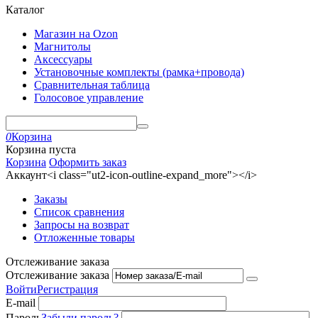
Каталог
Магазин на Ozon
Магнитолы
Аксессуары
Установочные комплекты (рамка+провода)
Сравнительная таблица
Голосовое управление
0
Корзина
Корзина пуста
Корзина
Оформить заказ
Аккаунт<i class="ut2-icon-outline-expand_more"></i>
Заказы
Список сравнения
Запросы на возврат
Отложенные товары
Отслеживание заказа
Отслеживание заказа
Войти
Регистрация
E-mail
Пароль
Забыли пароль?