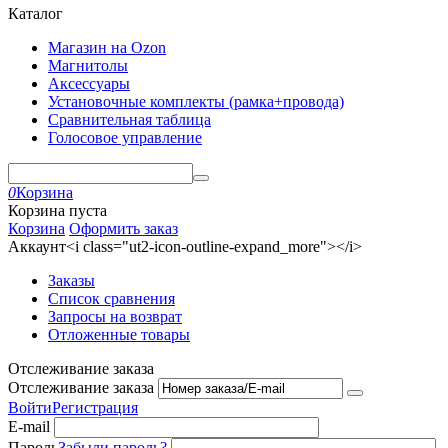
Каталог
Магазин на Ozon
Магнитолы
Аксессуары
Установочные комплекты (рамка+провода)
Сравнительная таблица
Голосовое управление
0
Корзина
Корзина пуста
Корзина
Оформить заказ
Аккаунт<i class="ut2-icon-outline-expand_more"></i>
Заказы
Список сравнения
Запросы на возврат
Отложенные товары
Отслеживание заказа
Отслеживание заказа
Войти
Регистрация
E-mail
Пароль
Забыли пароль?