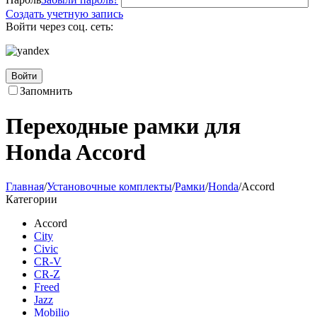
Создать учетную запись
Войти через соц. сеть:
Войти
Запомнить
Переходные рамки для
Honda Accord
Главная
/
Установочные комплекты
/
Рамки
/
Honda
/
Accord
Категории
Accord
City
Civic
CR-V
CR-Z
Freed
Jazz
Mobilio