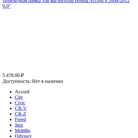
Переходная рамка для магнитолы Honda Accord 8 2008-2012
9.0"
5 478.00
₽
Доступность:
Нет в наличии
Accord
City
Civic
CR-V
CR-Z
Freed
Jazz
Mobilio
Odyssey