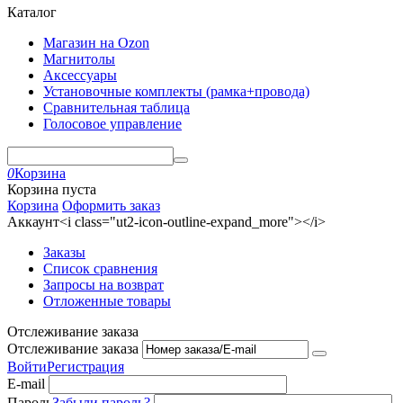
Каталог
Магазин на Ozon
Магнитолы
Аксессуары
Установочные комплекты (рамка+провода)
Сравнительная таблица
Голосовое управление
0
Корзина
Корзина пуста
Корзина
Оформить заказ
Аккаунт<i class="ut2-icon-outline-expand_more"></i>
Заказы
Список сравнения
Запросы на возврат
Отложенные товары
Отслеживание заказа
Отслеживание заказа
Войти
Регистрация
E-mail
Пароль
Забыли пароль?