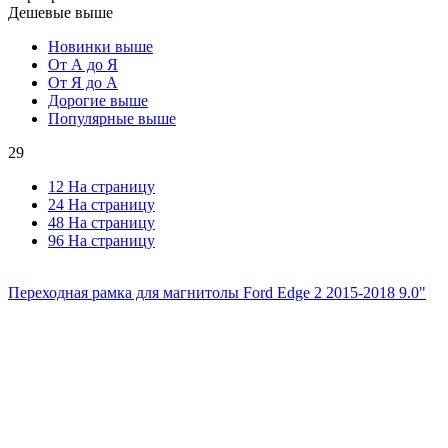
Дешевые выше
Новинки выше
От А до Я
От Я до А
Дорогие выше
Популярные выше
29
12 На страницу
24 На страницу
48 На страницу
96 На страницу
Переходная рамка для магнитолы Ford Edge 2 2015-2018 9.0"