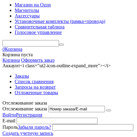
Магазин на Ozon
Магнитолы
Аксессуары
Установочные комплекты (рамка+провода)
Сравнительная таблица
Голосовое управление
0
Корзина
Корзина пуста
Корзина
Оформить заказ
Аккаунт<i class="ut2-icon-outline-expand_more"></i>
Заказы
Список сравнения
Запросы на возврат
Отложенные товары
Отслеживание заказа
Отслеживание заказа
Войти
Регистрация
E-mail
Пароль
Забыли пароль?
Создать учетную запись