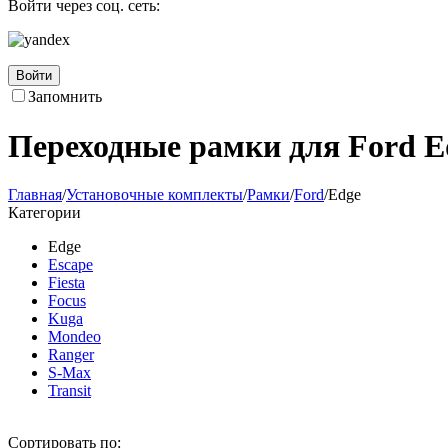
Войти через соц. сеть:
Войти
Запомнить
Переходные рамки для Ford E
Главная
/
Установочные комплекты
/
Рамки
/
Ford
/
Edge
Категории
Edge
Escape
Fiesta
Focus
Kuga
Mondeo
Ranger
S-Max
Transit
Сортировать по: