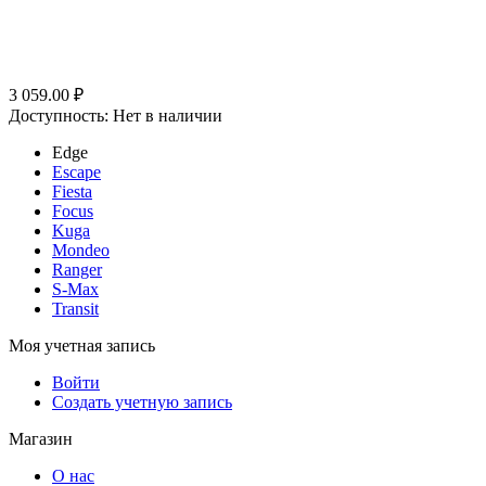
3 059.00
₽
Доступность:
Нет в наличии
Edge
Escape
Fiesta
Focus
Kuga
Mondeo
Ranger
S-Max
Transit
Моя учетная запись
Войти
Создать учетную запись
Магазин
О нас